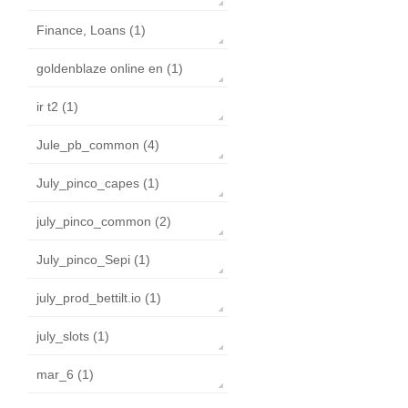
Finance, Loans (1)
goldenblaze online en (1)
ir t2 (1)
Jule_pb_common (4)
July_pinco_capes (1)
july_pinco_common (2)
July_pinco_Sepi (1)
july_prod_bettilt.io (1)
july_slots (1)
mar_6 (1)