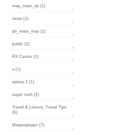
may_main_sb (1)
news (2)
pb_main_may (1)
public (2)
RX Casino (1)
s (1)
spinsy 2 (1)
sugar rush (2)
Travel & Leisure, Travel Tips
(6)
Микрокредит (7)